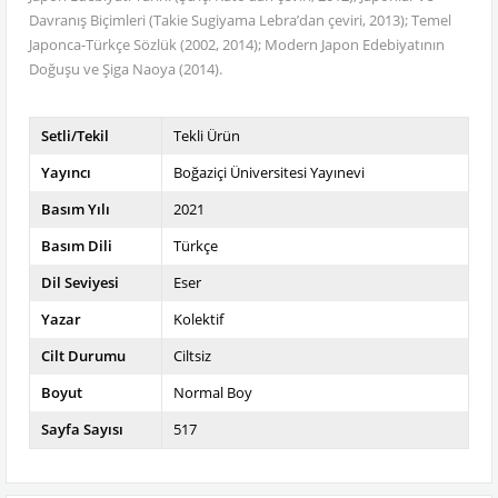
Davranış Biçimleri (Takie Sugiyama Lebra’dan çeviri, 2013); Temel
Japonca-Türkçe Sözlük (2002, 2014); Modern Japon Edebiyatının
Doğuşu ve Şiga Naoya (2014).
Setli/Tekil
Tekli Ürün
Yayıncı
Boğaziçi Üniversitesi Yayınevi
Basım Yılı
2021
Basım Dili
Türkçe
Dil Seviyesi
Eser
Yazar
Kolektif
Cilt Durumu
Ciltsiz
Boyut
Normal Boy
Sayfa Sayısı
517