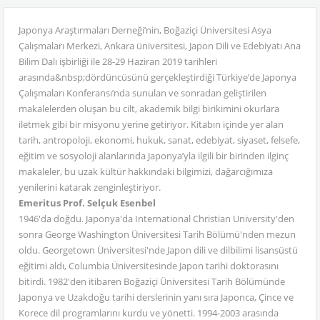
Japonya Araştırmaları Derneği’nin, Boğaziçi Üniversitesi Asya
Çalışmaları Merkezi, Ankara üniversitesi, Japon Dili ve Edebiyatı Ana
Bilim Dalı işbirliği ile 28-29 Haziran 2019 tarihleri
arasında&nbsp;dördüncüsünü gerçekleştirdiği Türkiye’de Japonya
Çalışmaları Konferansı’nda sunulan ve sonradan geliştirilen
makalelerden oluşan bu cilt, akademik bilgi birikimini okurlara
iletmek gibi bir misyonu yerine getiriyor. Kitabın içinde yer alan
tarih, antropoloji, ekonomi, hukuk, sanat, edebiyat, siyaset, felsefe,
eğitim ve sosyoloji alanlarında Japonya’yla ilgili bir birinden ilginç
makaleler, bu uzak kültür hakkındaki bilgimizi, dağarcığımıza
yenilerini katarak zenginleştiriyor.
Emeritus Prof. Selçuk Esenbel
1946'da doğdu. Japonya'da International Christian University'den
sonra George Washington Üniversitesi Tarih Bölümü'nden mezun
oldu. Georgetown Üniversitesi'nde Japon dili ve dilbilimi lisansüstü
eğitimi aldı, Columbia Üniversitesinde Japon tarihi doktorasını
bitirdi. 1982'den itibaren Boğaziçi Üniversitesi Tarih Bölümünde
Japonya ve Uzakdoğu tarihi derslerinin yanı sıra Japonca, Çince ve
Korece dil programlarını kurdu ve yönetti. 1994-2003 arasında