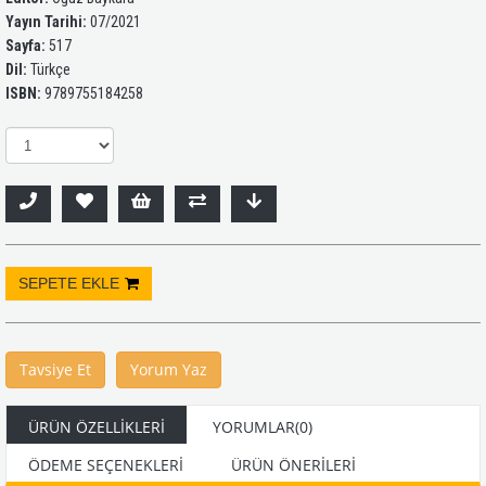
Yayın Tarihi:
07/2021
Sayfa:
517
Dil:
Türkçe
ISBN:
9789755184258
Tavsiye Et
Yorum Yaz
ÜRÜN ÖZELLIKLERI
YORUMLAR
(0)
ÖDEME SEÇENEKLERI
ÜRÜN ÖNERILERI