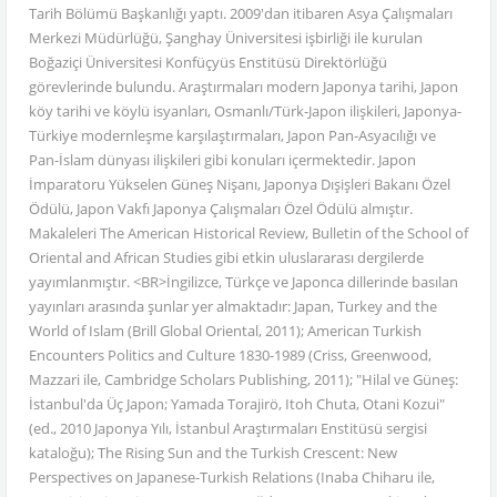
Tarih Bölümü Başkanlığı yaptı. 2009'dan itibaren Asya Çalışmaları
Merkezi Müdürlüğü, Şanghay Üniversitesi işbirliği ile kurulan
Boğaziçi Üniversitesi Konfüçyüs Enstitüsü Direktörlüğü
görevlerinde bulundu. Araştırmaları modern Japonya tarihi, Japon
köy tarihi ve köylü isyanları, Osmanlı/Türk-Japon ilişkileri, Japonya-
Türkiye modernleşme karşılaştırmaları, Japon Pan-Asyacılığı ve
Pan-İslam dünyası ilişkileri gibi konuları içermektedir. Japon
İmparatoru Yükselen Güneş Nişanı, Japonya Dışişleri Bakanı Özel
Ödülü, Japon Vakfı Japonya Çalışmaları Özel Ödülü almıştır.
Makaleleri The American Historical Review, Bulletin of the School of
Oriental and African Studies gibi etkin uluslararası dergilerde
yayımlanmıştır. <BR>İngilizce, Türkçe ve Japonca dillerinde basılan
yayınları arasında şunlar yer almaktadır: Japan, Turkey and the
World of Islam (Brill Global Oriental, 2011); American Turkish
Encounters Politics and Culture 1830-1989 (Criss, Greenwood,
Mazzari ile, Cambridge Scholars Publishing, 2011); "Hilal ve Güneş:
İstanbul'da Üç Japon; Yamada Torajirö, Itoh Chuta, Otani Kozui"
(ed., 2010 Japonya Yılı, İstanbul Araştırmaları Enstitüsü sergisi
kataloğu); The Rising Sun and the Turkish Crescent: New
Perspectives on Japanese-Turkish Relations (Inaba Chiharu ile,