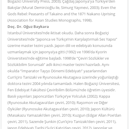
Bogazici University Press, 2003); Çağdaş Japonya'ya Türkiye'den
Bakışlar (Murat Demircioğlu ile, Simurg Yayınevi, 2003); Even the
Gods Rebel: Peasants of Takaino and the 1871 Nakano Uprising
(Association for Asian Studies Monographs, 1998).
Doç. Dr. Oğuz Baykara
İstanbul Üniversitesi’nde iktisat okudu. Daha sonra Boğaziçi
Üniversitesi’nde “Japonca ve Türkçe’nin Karşılaştırmalı Ses Yapısı”
üzerine master tezini yazdı. Japon dili ve edebiyatı konusunda
uzmanlaşmak için Japonya’ya gitti (1992) ve 1996’da Kyorin
Üniversitesi’nde eğitime başladı. 1998’de “Çeviri Sözlükler ve
Sözlükbilim Sorunsalı” adlı ikinci master tezini hazırladı. Aynı
okulda “İmparator Tayşo Dönemi Edebiyatı” yazarlarından
Cun’içiro Tanizaki ve Ryunosuke Akutagava üzerinde yoğunlaştığı
doktora tezini 2004 yılında tamamladı. Halen Boğaziçi Üniversitesi,
Fen Edebiyat Fakültesi Çeviribilim Bölümü’nde öğretim üyesidir.
Basılı yayınları: Japonca’dan Türkçe’ye Yolculuk (2002); Kappa
(Ryunosuke Akutagava’dan çeviri, 2010); Raşomon ve Diğer
Öyküler (Ryunosuke Akutagava’dan çeviri, 2010); Japon Kültürü
(Masakazu Yamazaki’den çeviri, 2010); Kuzgun (Edgar Allan Poe’dan
çeviri, 2011), Sazende Şunkin (Cun’içiro Tanizaki’den çeviri, 2011),
Japon Edebiyatı Tarihi (Şu’içi Kato’dan çeviri, 2012), Japonlar ve