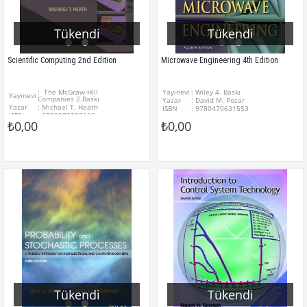
Tükendi
Tükendi
Scientific Computing 2nd Edition
Microwave Engineering 4th Edition
: The McGraw-Hill
Yayınevi
: Wiley 4. Baskı
Yayınevi
Companies 2.Baskı
Yazar
: David M. Pozar
Yazar
: Michael T. Heath
ISBN
: 9780470631553
ISBN
: 9780072399103
₺0,00
₺0,00
Tükendi
Tükendi