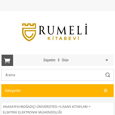
Sepetim
0
Ürün
Kategoriler
ANASAYFA
>
BOĞAZİÇİ ÜNİVERSİTESİ
>
LISANS KITAPLARI
>
ELEKTRIK ELEKTRONIK MÜHENDISLIĞI