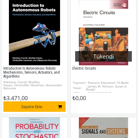
Tükendi
Introduction to Autonomous Robots:
Electric Circuits
Mechanisms, Sensors, Actuators, and
Algorithms
Nikolaus Correll, Bradley
Yayınevi
: Pearson Education 10.Baskı
Hayes, Christoffer Heckman, Alessandro
: James W. Nilsson, Susan A.
Yazar
Roncone
Riedel
ISBN
: 9781292060545
₺3.471,00
₺0,00
Sepete Ekle