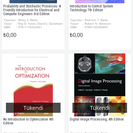
Probability and Stochastic Processes: A
Introduction to Control System
Friendly Introduction for Electrical and
Technology 7th Edition
Computer Engineers 3rd Edition
Yayınevi
: Wiley 3. Baskı
Yayınevi
: Pearson 7. Baskı
Yazar
: Roy D. Yates, David J. Goodman
Yazar
: Robert N. Bateson
ISBN
: 978-1118324561
ISBN
: 9780130306883
₺0,00
₺0,00
Tükendi
Tükendi
An Introduction to Optimization 4th
Digital Image Processing, 4th Edition
Edition