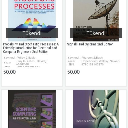
Tükendi
Tükendi
Probability and Stochastic Processes: A
Signals and Systems 2nd Edition
Friendly Introduction for Electrical and
Computer Engineers 2nd Edition
Yayınevi
: Wiley 2.Baskı
Yayınevi
: Pearson 2.Baskı
: Roy D. Yates , David J.
Yazar
: Oppenheim, Willsky, Nawab
Yazar
Goodman
ISBN
: 9780138147570
ISBN
: 9780471272144
₺0,00
₺0,00