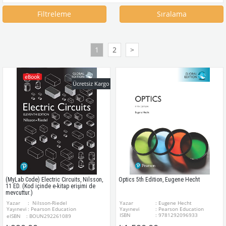
Filtreleme
Sıralama
1
2
>
Ücretsiz Kargo
(MyLab Code) Electric Circuits, Nilsson,
Optics 5th Edition, Eugene Hecht
11 ED. (Kod içinde e-kitap erişimi de
mevcuttur.)
Yazar
: Nilsson-Riedel
Yazar
: Eugene Hecht
Yayınevi
: Pearson Education
Yayınevi
: Pearson Education
ISBN
: 9781292096933
eISBN
: BOUN292261089
Baskı yılı
: 2016