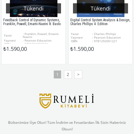
Tükendi
Tükendi
Feedback Control of Dynamic Systems,
Digital Control System Analysis & Design,
Franklin, Powell, Emami-Naeini 8. Baskı
Charles Phillips 4. Edition
: Franklin, Powell, Emami-
Yazar
: Charles Phillips
Yazar
Naeini
Yayınevi
: Pearson Education
Yayınevi
: Pearson Education
ISBN
: 9781292061221
ISBN
: 9781292274522
Baskı yılı
: 2014 4. Edition
₺1.590,00
₺1.590,00
Baskı yılı
: 2019 8. Edition
Sayfa sayısı
: 528
Sayfa sayısı
: 928
Stok
: Var
Stok detayları
Stok durumu
: Var
Stok durumu
detayları
Kargoya
: Aynı gün kargo
teslim
Kargoya
: Aynı gün kargo
teslim
1
2
>
Bültenimize Üye Olun! Tüm İndirim ve Fırsatlardan İlk Sizin Haberiniz
Olsun!