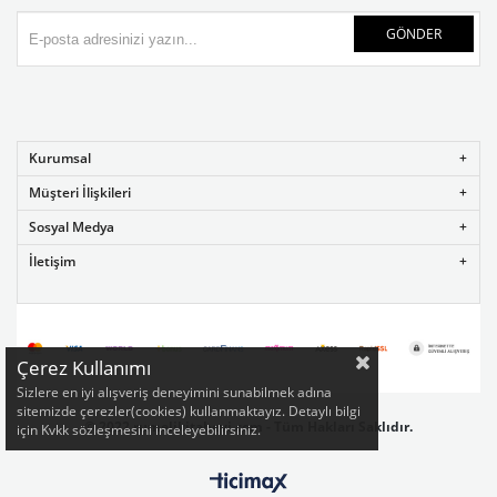
GÖNDER
Kurumsal
Müşteri İlişkileri
Sosyal Medya
İletişim
Çerez Kullanımı
Sizlere en iyi alışveriş deneyimini sunabilmek adına
sitemizde çerezler(cookies) kullanmaktayız. Detaylı bilgi
©
2022 rumelikitabevi.com - Tüm Hakları Saklıdır.
için Kvkk sözleşmesini inceleyebilirsiniz.