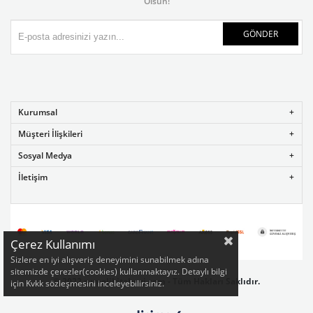
Olsun!
GÖNDER
Kurumsal
Müşteri İlişkileri
Sosyal Medya
İletişim
Çerez Kullanımı
Sizlere en iyi alışveriş deneyimini sunabilmek adına
sitemizde çerezler(cookies) kullanmaktayız. Detaylı bilgi
©
2022 rumelikitabevi.com - Tüm Hakları Saklıdır.
için Kvkk sözleşmesini inceleyebilirsiniz.