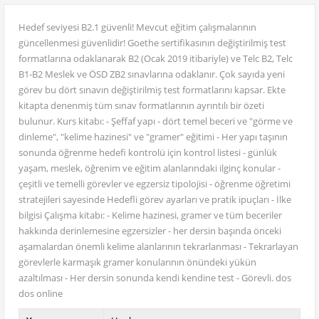
Hedef seviyesi B2.1 güvenli! Mevcut eğitim çalışmalarının
güncellenmesi güvenlidir! Goethe sertifikasının değiştirilmiş test
formatlarına odaklanarak B2 (Ocak 2019 itibariyle) ve Telc B2, Telc
B1-B2 Meslek ve ÖSD ZB2 sınavlarına odaklanır. Çok sayıda yeni
görev bu dört sınavın değiştirilmiş test formatlarını kapsar. Ekte
kitapta denenmiş tüm sınav formatlarının ayrıntılı bir özeti
bulunur. Kurs kitabı: - Şeffaf yapı - dört temel beceri ve "görme ve
dinleme", "kelime hazinesi" ve "gramer" eğitimi - Her yapı taşının
sonunda öğrenme hedefi kontrolü için kontrol listesi - günlük
yaşam, meslek, öğrenim ve eğitim alanlarındaki ilginç konular -
çeşitli ve temelli görevler ve egzersiz tipolojisi - öğrenme öğretimi
stratejileri sayesinde Hedefli görev ayarları ve pratik ipuçları - İlke
bilgisi Çalışma kitabı: - Kelime hazinesi, gramer ve tüm beceriler
hakkında derinlemesine egzersizler - her dersin başında önceki
aşamalardan önemli kelime alanlarının tekrarlanması - Tekrarlayan
görevlerle karmaşık gramer konularının önündeki yükün
azaltılması - Her dersin sonunda kendi kendine test - Görevli. dos
dos online