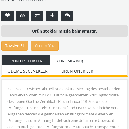
Ürün stoklarımızda kalmamıştır.
Tavsiye Et
Yorum Yaz
ÜRÜN ÖZELLIKLERI
YORUMLAR
(0)
ÖDEME SEÇENEKLERI
ÜRÜN ÖNERILERI
Zielniveau B2Sicher! aktuell ist die Aktualisierung des bestehenden
Lehrwerks Sicher! mit Fokus auf die geänderten Prüfungsformate
des neuen Goethe-Zertifikats B2 (ab Januar 2019) sowie der
Prüfungen Telc B2, Telc B1-B2 Beruf und ÖSD ZB2. Zahlreiche neue
Aufgaben decken die geänderten Prüfungsformate dieser vier
Prüfungen ab. Im Anhang findet sich eine detaillierte Übersicht
aller im Buch geübten Prüfungsformate.Kursbuch:- transparenter