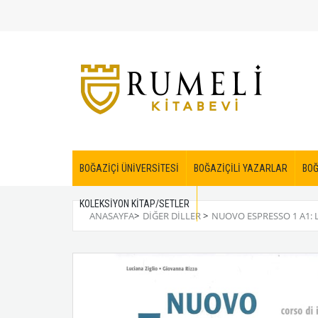
BOĞAZİÇİ ÜNİVERSİTESİ
BOĞAZİÇİLİ YAZARLAR
BOĞ
KOLEKSİYON KİTAP/SETLER
ANASAYFA
>
DİĞER DİLLER
>
NUOVO ESPRESSO 1 A1: 