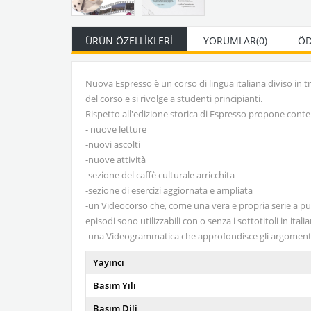
ÜRÜN ÖZELLIKLERI
YORUMLAR
(0)
ÖD
Nuova Espresso è un corso di lingua italiana diviso in t
del corso e si rivolge a studenti principianti.
Rispetto all'edizione storica di Espresso propone cont
- nuove letture
-nuovi ascolti
-nuove attività
-sezione del caffè culturale arricchita
-sezione di esercizi aggiornata e ampliata
-un Videocorso che, come una vera e propria serie a punt
episodi sono utilizzabili con o senza i sottotitoli in itali
-una Videogrammatica che approfondisce gli argomenti lin
Yayıncı
Basım Yılı
Basım Dili