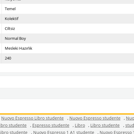
Temel
Kolektif
Ciltsiz
Normal Boy
Mesleki Hazırlık
240
,
Nuovo Espresso Libro studente
,
Nuovo Espresso studente
,
Nuo
ibro studente
,
Espresso studente
,
Libro
,
Libro studente
,
stu
ibro studente
,
Nuovo Espresso 1 A1 studente
,
Nuovo Espresso 1