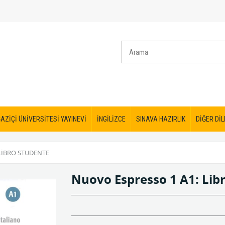
AZİÇİ ÜNİVERSİTESİ YAYINEVİ
İNGİLİZCE
SINAVA HAZIRLIK
DİĞER DİL
LIBRO STUDENTE
Nuovo Espresso 1 A1: Lib