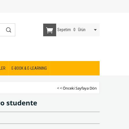
Sepetim
0
Ürün
LER
E-BOOK & E-LEARNING
< < Önceki Sayfaya Dön
ro studente