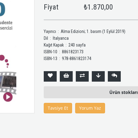
Fiyat
₺1.870,00
Yayıncı ‏ : ‎ Alma Edizioni; 1. basım (1 Eylül 2019)
Dil ‏ : ‎ İtalyanca
Kağıt Kapak ‏ : ‎ 240 sayfa
ISBN-10 ‏ : ‎ 8861823173
ISBN-13 ‏ : ‎ 978-8861823174
Ürün stoklar
Tavsiye Et
Yorum Yaz