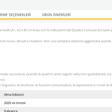
EME SEÇENEKLERI
ÜRÜN ÖNERILERI
re livelli (A1, A2 e B1) in linea con le indicazioni del Quadro Comune Europe
enuti nuovi, attuali e moderni. Non una semplice edizione aggiornata quindi
ate racconta le vicende di quattro amici seguiti nella loro quotidianità, tra 
ano)
guistici, le strutture, le funzioni comunicative, le espressioni e i modi di d
Alma Edizioni
2020 ve öncesi
İtalyanca