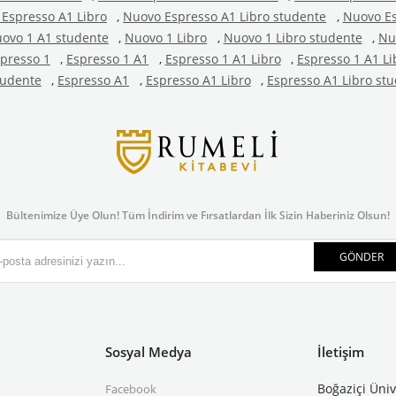
Espresso A1 Libro
,
Nuovo Espresso A1 Libro studente
,
Nuovo Es
ovo 1 A1 studente
,
Nuovo 1 Libro
,
Nuovo 1 Libro studente
,
Nu
presso 1
,
Espresso 1 A1
,
Espresso 1 A1 Libro
,
Espresso 1 A1 Li
tudente
,
Espresso A1
,
Espresso A1 Libro
,
Espresso A1 Libro st
Bültenimize Üye Olun! Tüm İndirim ve Fırsatlardan İlk Sizin Haberiniz Olsun!
GÖNDER
Sosyal Medya
İletişim
Boğaziçi Üniv
Facebook