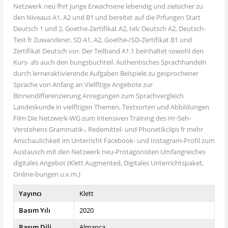
Netzwerk neu fhrt junge Erwachsene lebendig und zielsicher zu
den Niveaus A1, A2 und B1 und bereitet auf die Prfungen Start
Deutsch 1 und 2, Goethe-Zertifikat A2, telc Deutsch A2, Deutsch-
Test fr Zuwanderer, SD A1, A2, Goethe-/SD-Zertifikat B1 und
Zertifikat Deutsch vor. Der Teilband A1.1 beinhaltet sowohl den
Kurs- als auch den bungsbuchteil. Authentisches Sprachhandeln
durch lerneraktivierende Aufgaben Beispiele zu gesprochener
Sprache von Anfang an Vielfltige Angebote zur
Binnendifferenzierung Anregungen zum Sprachvergleich
Landeskunde in vielfltigen Themen, Textsorten und Abbildungen
Film Die Netzwerk-WG zum intensiven Training des Hr-Seh-
Verstehens Grammatik-, Redemittel- und Phonetikclips fr mehr
Anschaulichkeit im Unterricht Facebook- und Instagram-Profil zum
Austausch mit den Netzwerk neu-Protagonisten Umfangreiches
digitales Angebot (Klett Augmented, Digitales Unterrichtspaket,
Online-bungen u.v.m.)
Yayıncı
Klett
Basım Yılı
2020
Basım Dili
Almanca