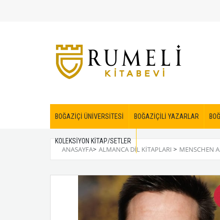
BOĞAZİÇİ ÜNİVERSİTESİ
BOĞAZİÇİLİ YAZARLAR
BOĞ
KOLEKSİYON KİTAP/SETLER
ANASAYFA
>
ALMANCA DIL KITAPLARI
>
MENSCHEN A2