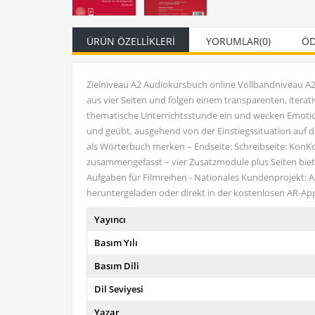
ÜRÜN ÖZELLIKLERI
YORUMLAR
(0)
ÖD
Zielniveau A2 Audiokursbuch online Vollbandniveau A2
aus vier Seiten und folgen einem transparenten, iterati
thematische Unterrichtsstunde ein und wecken Emotio
und geübt, ausgehend von der Einstiegssituation auf de
als Wörterbuch merken – Endseite: Schreibseite: Ko
zusammengefasst – vier Zusatzmodule plus Seiten bieten
Aufgaben für Filmreihen - Nationales Kundenprojekt: Al
heruntergeladen oder direkt in der kostenlosen AR-App
Yayıncı
Basım Yılı
Basım Dili
Dil Seviyesi
Yazar