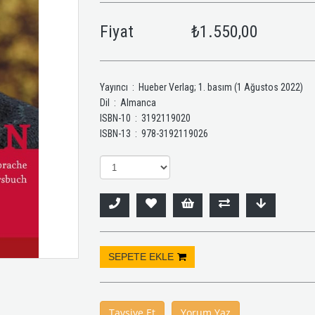
Fiyat
₺1.550,00
Yayıncı ‏ : ‎ Hueber Verlag; 1. basım (1 Ağustos 2022)
Dil ‏ : ‎ Almanca
ISBN-10 ‏ : ‎ 3192119020
ISBN-13 ‏ : ‎ 978-3192119026
Tavsiye Et
Yorum Yaz