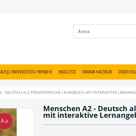
AZİÇİ ÜNİVERSİTESİ YAYINEVİ
İNGİLİZCE
SINAVA HAZIRLIK
DİĞER DİL
 - DEUTSCH ALS FREMDSPRACHE / KURSBUCH MIT INTERAKTIVE LERNAN
Menschen A2 - Deutsch a
mit interaktive Lernange