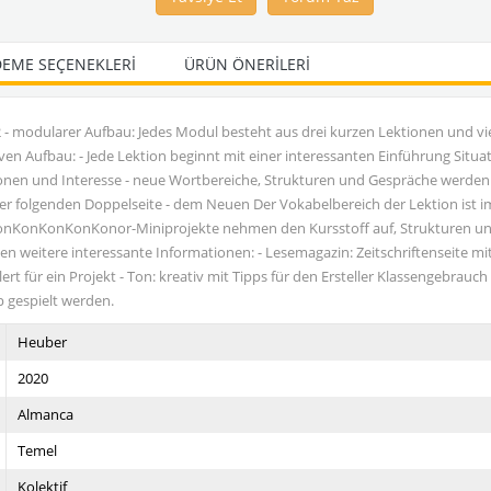
EME SEÇENEKLERI
ÜRÜN ÖNERILERI
 - modularer Aufbau: Jedes Modul besteht aus drei kurzen Lektionen und vi
ven Aufbau: - Jede Lektion beginnt mit einer interessanten Einführung Situati
nen und Interesse - neue Wortbereiche, Strukturen und Gespräche werden
r folgenden Doppelseite - dem Neuen Der Vokabelbereich der Lektion ist im Ti
nKonKonKonKonKonor-Miniprojekte nehmen den Kursstoff auf, Strukturen u
 weitere interessante Informationen: - Lesemagazin: Zeitschriftenseite mit 
ert für ein Projekt - Ton: kreativ mit Tipps für den Ersteller Klassengebra
 gespielt werden.
Heuber
2020
Almanca
Temel
Kolektif