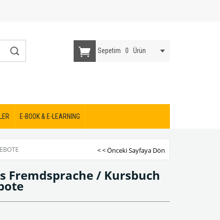
Sepetim
0
Ürün
LER
E-BOOK & E-LEARNING
GEBOTE
< < Önceki Sayfaya Dön
ls Fremdsprache / Kursbuch
bote