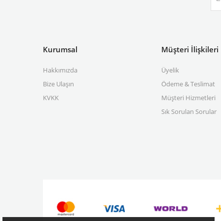
Kurumsal
Müşteri İlişkileri
Hakkımızda
Üyelik
Bize Ulaşın
Ödeme & Teslimat
KVKK
Müşteri Hizmetleri
Sık Sorulan Sorular