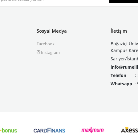
Sosyal Medya
İletişim
Boğaziçi Üniv
Facebook
Kampüs Kare 
Instagram
Sarıyer/İstan
info@rumeli
Telefon
: 21
Whatsapp
: 