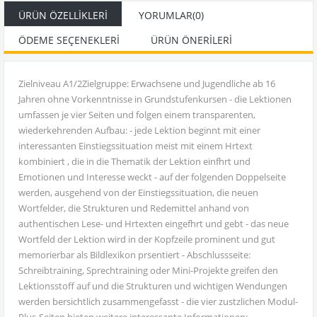
ÜRÜN ÖZELLIKLERI
YORUMLAR
(0)
ÖDEME SEÇENEKLERI
ÜRÜN ÖNERILERI
Zielniveau A1/2Zielgruppe: Erwachsene und Jugendliche ab 16
Jahren ohne Vorkenntnisse in Grundstufenkursen - die Lektionen
umfassen je vier Seiten und folgen einem transparenten,
wiederkehrenden Aufbau: - jede Lektion beginnt mit einer
interessanten Einstiegssituation meist mit einem Hrtext
kombiniert , die in die Thematik der Lektion einfhrt und
Emotionen und Interesse weckt - auf der folgenden Doppelseite
werden, ausgehend von der Einstiegssituation, die neuen
Wortfelder, die Strukturen und Redemittel anhand von
authentischen Lese- und Hrtexten eingefhrt und gebt - das neue
Wortfeld der Lektion wird in der Kopfzeile prominent und gut
memorierbar als Bildlexikon prsentiert - Abschlussseite:
Schreibtraining, Sprechtraining oder Mini-Projekte greifen den
Lektionsstoff auf und die Strukturen und wichtigen Wendungen
werden bersichtlich zusammengefasst - die vier zustzlichen Modul-
Plus-Seiten bieten weitere interessante Informationen: -