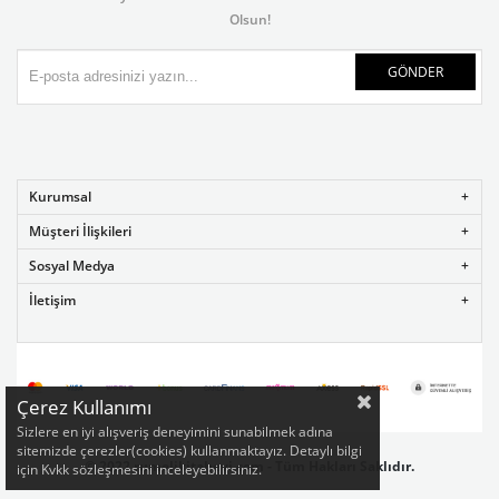
Olsun!
GÖNDER
Kurumsal
Müşteri İlişkileri
Sosyal Medya
İletişim
Çerez Kullanımı
Sizlere en iyi alışveriş deneyimini sunabilmek adına
sitemizde çerezler(cookies) kullanmaktayız. Detaylı bilgi
©
2022 rumelikitabevi.com - Tüm Hakları Saklıdır.
için Kvkk sözleşmesini inceleyebilirsiniz.