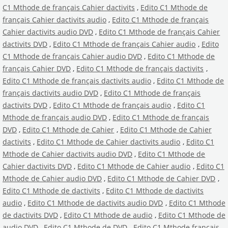
C1 Mthode de français Cahier dactivits
,
Edito C1 Mthode de
français Cahier dactivits audio
,
Edito C1 Mthode de français
Cahier dactivits audio DVD
,
Edito C1 Mthode de français Cahier
dactivits DVD
,
Edito C1 Mthode de français Cahier audio
,
Edito
C1 Mthode de français Cahier audio DVD
,
Edito C1 Mthode de
français Cahier DVD
,
Edito C1 Mthode de français dactivits
,
Edito C1 Mthode de français dactivits audio
,
Edito C1 Mthode de
français dactivits audio DVD
,
Edito C1 Mthode de français
dactivits DVD
,
Edito C1 Mthode de français audio
,
Edito C1
Mthode de français audio DVD
,
Edito C1 Mthode de français
DVD
,
Edito C1 Mthode de Cahier
,
Edito C1 Mthode de Cahier
dactivits
,
Edito C1 Mthode de Cahier dactivits audio
,
Edito C1
Mthode de Cahier dactivits audio DVD
,
Edito C1 Mthode de
Cahier dactivits DVD
,
Edito C1 Mthode de Cahier audio
,
Edito C1
Mthode de Cahier audio DVD
,
Edito C1 Mthode de Cahier DVD
,
Edito C1 Mthode de dactivits
,
Edito C1 Mthode de dactivits
audio
,
Edito C1 Mthode de dactivits audio DVD
,
Edito C1 Mthode
de dactivits DVD
,
Edito C1 Mthode de audio
,
Edito C1 Mthode de
audio DVD
,
Edito C1 Mthode de DVD
,
Edito C1 Mthode français
,