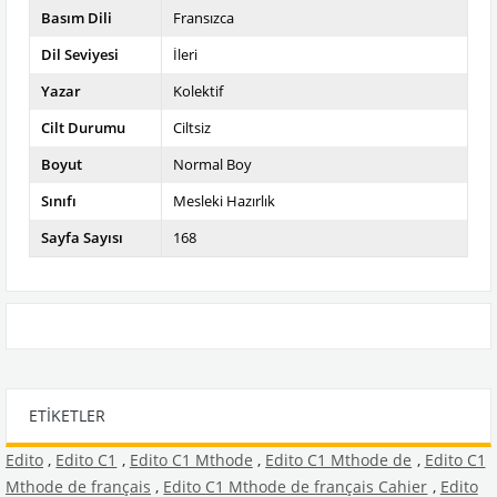
Basım Dili
Fransızca
Dil Seviyesi
İleri
Yazar
Kolektif
Cilt Durumu
Ciltsiz
Boyut
Normal Boy
Sınıfı
Mesleki Hazırlık
Sayfa Sayısı
168
ETIKETLER
Edito
,
Edito C1
,
Edito C1 Mthode
,
Edito C1 Mthode de
,
Edito C1
Mthode de français
,
Edito C1 Mthode de français Cahier
,
Edito