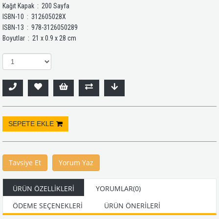
Kağıt Kapak ‏ : ‎ 200 Sayfa
ISBN-10 ‏ : ‎ 312605028X
ISBN-13 ‏ : ‎ 978-3126050289
Boyutlar ‏ : ‎ 21 x 0.9 x 28 cm
Tavsiye Et
Yorum Yaz
ÜRÜN ÖZELLIKLERI
YORUMLAR
(0)
ÖDEME SEÇENEKLERI
ÜRÜN ÖNERILERI